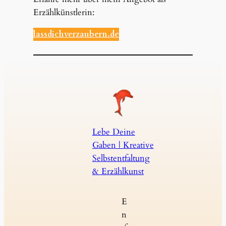
Erzählkünstlerin:
lassdichverzaubern.de
Lebe Deine
Gaben | Kreative
Selbstentfaltung
& Erzählkunst
E
n