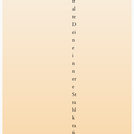
tf
al
te
D
ei
n
e
i
n
n
er
e
St
ra
hl
k
ra
ft