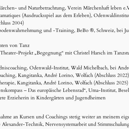
ärchen- und Naturbetrachtung, Verein Märchenhaft leben e.V
amatiques (Ausdrucksspiel aus dem Erleben), Odenwaldinstitu
hluss 2004)
enbodenwahrnehmung und -Training, BeBo
®
, Schweiz, bei J
chten von Tanz
Theater-Projekt „Begegnung“ mit Christel Harsch im Tanzs
dniscoaching, Odenwald-Institut, Wald Michelbach, bei Andre
oaching, Kangitanka, André Lorino, Wolfach (Abschluss 2022)
therapie, Kangitanka, André Lorino, Wolfach (Abschluss 2025)
enskompass – Das europäische Lebensrad“, Uma-Institut, Bese
ldete Erzieherin in Kindergärten und Jugendheimen
lnahme an Kursen und Coachings stetig weiter an meinem ei
e Alexander-Technik, Nervensystemarbeit und Stimmschulung. A