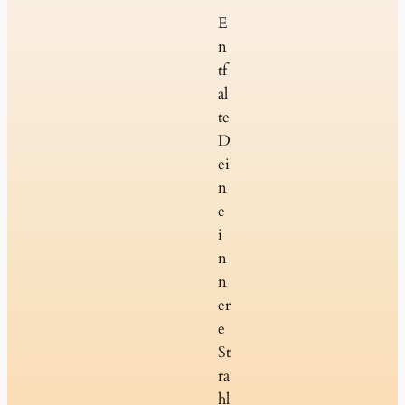
E
n
tf
al
te
D
ei
n
e
i
n
n
er
e
St
ra
hl